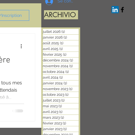
Se connecter
ARCHIVIO
Inscription
juillet 2026
(1)
1 post
janvier 2026
(1)
1 post
août 2025
(1)
1 post
avril 2025
(1)
1 post
février 2025
(1)
1 post
ère
décembre 2024
(1)
1 post
novembre 2024
(1)
1 post
octobre 2024
(1)
1 post
avril 2024
(1)
1 post
r tous mes
janvier 2024
(1)
1 post
novembre 2023
(1)
1 post
ttendais
octobre 2023
(1)
1 post
é à...
juillet 2023
(1)
1 post
mai 2023
(1)
1 post
avril 2023
(1)
1 post
mars 2023
(1)
1 post
février 2023
(1)
1 post
janvier 2023
(1)
1 post
décembre 2022
(1)
1 post