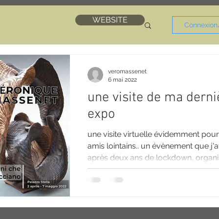
WEBSITE
Connexion/
veromassenet
6 mai 2022
une visite de ma derni
expo
une visite virtuelle évidemment pou
amis lointains.. un évènement que j'a
après deux ans de lockdown, organis