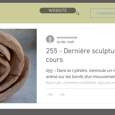
WEBSITE
Connexion/
veromassenet
29 déc. 2016
255 - Dernière sculptu
cours
255 – Dans le cylindre, s’enroule un 
animé sur les bords d’un mouvemen
bascule, comme certaines algues o
un mouvement...