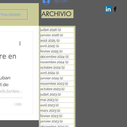
Se connecter
ARCHIVIO
Inscription
juillet 2026
(1)
1 post
janvier 2026
(1)
1 post
août 2025
(1)
1 post
avril 2025
(1)
1 post
février 2025
(1)
1 post
re en
décembre 2024
(1)
1 post
novembre 2024
(1)
1 post
octobre 2024
(1)
1 post
avril 2024
(1)
1 post
ruban
janvier 2024
(1)
1 post
novembre 2023
(1)
1 post
t de
octobre 2023
(1)
1 post
ndulantes,
juillet 2023
(1)
1 post
mai 2023
(1)
1 post
avril 2023
(1)
1 post
mars 2023
(1)
1 post
février 2023
(1)
1 post
janvier 2023
(1)
1 post
décembre 2022
(1)
1 post